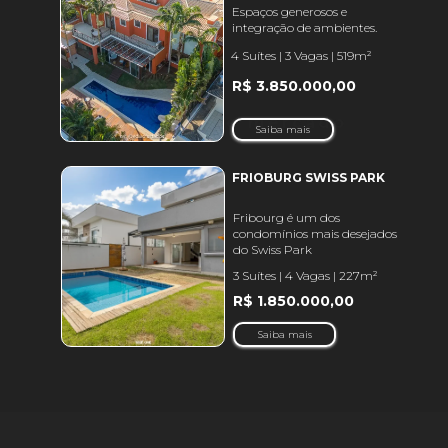
Espaços generosos e 
integração de ambientes.
4 Suítes | 3 Vagas | 519m²
R$ 3.850.000,00
Estudo de mercado 
Saiba mais
técnico:
FRIOBURG SWISS PARK 
Fribourg é um dos 
condomínios mais desejados 
do Swiss Park
3 Suítes | 4 Vagas | 227m²
R$ 1.850.000,00
Saiba mais