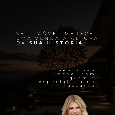
SEU IMÓVEL MERECE 
UMA VENDA À ALTURA 
DA 
SUA HISTÓRIA
Venda seu 
imóvel com 
quem é 
especialista no 
assunto.