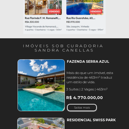
IMÓVEIS SOB CURADORIA
 SANDRA CANELLAS
FAZENDA SERRA AZUL 
Mais do que um imóvel, esta 
residência de 463m² traduz 
um estilo de vida.
3 Suítes | 2 Vagas | 463m²
R$ 4.770.000,00
Saiba mais
RESIDENCIAL SWISS PARK 